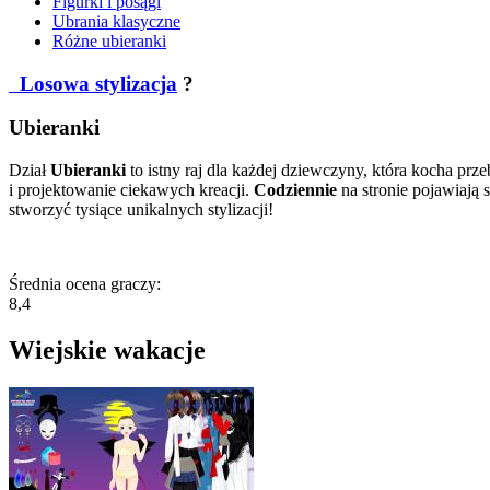
Figurki i posągi
Ubrania klasyczne
Różne ubieranki
Losowa stylizacja
?
Ubieranki
Dział
Ubieranki
to istny raj dla każdej dziewczyny, która kocha prze
i projektowanie ciekawych kreacji.
Codziennie
na stronie pojawiają 
stworzyć tysiące unikalnych stylizacji!
Średnia ocena graczy:
8,4
Wiejskie wakacje