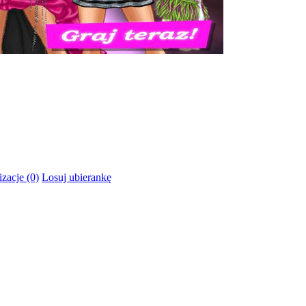
izacje (0)
Losuj ubierankę