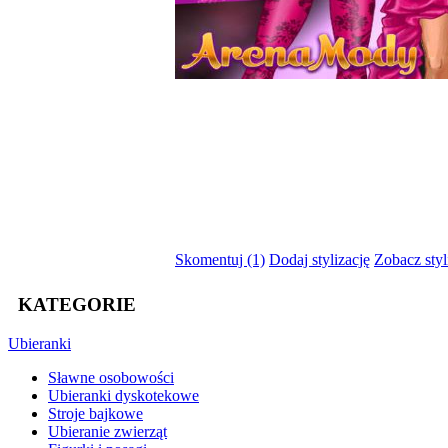
Skomentuj (1)
Dodaj stylizację
Zobacz styl
KATEGORIE
Ubieranki
Sławne osobowości
Ubieranki dyskotekowe
Stroje bajkowe
Ubieranie zwierząt