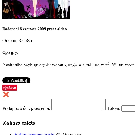
Dodano: 16 czerwca 2009 przez aldoo
Odsłon: 32 586
Opis gry:
Nastolatka szykuje się do wakacyjnego wypadu na wieś. W pierwszej 
Save
Podaj powód zgłoszenia:
Token:
Zobacz także
Halloweenowe party
30 226 odsłon