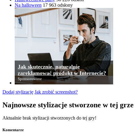
Na halloween
17 963 odsłony
Jak skutecznie, naturalnie
zareklamować produkt w Internecie?
Sponsorowane
Dodaj stylizację
Jak zrobić screenshot?
Najnowsze stylizacje stworzone w tej grze
Aktualnie brak stylizacji stworzonych do tej gry!
Komentarze