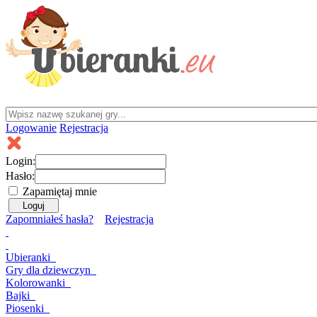
Logowanie
Rejestracja
Login:
Hasło:
Zapamiętaj mnie
Zapomniałeś hasła?
Rejestracja
Ubieranki
Gry
dla dziewczyn
Kolorowanki
Bajki
Piosenki