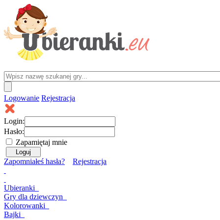
Logowanie
Rejestracja
Login:
Hasło:
Zapamiętaj mnie
Zapomniałeś hasła?
Rejestracja
Ubieranki
Gry
dla dziewczyn
Kolorowanki
Bajki