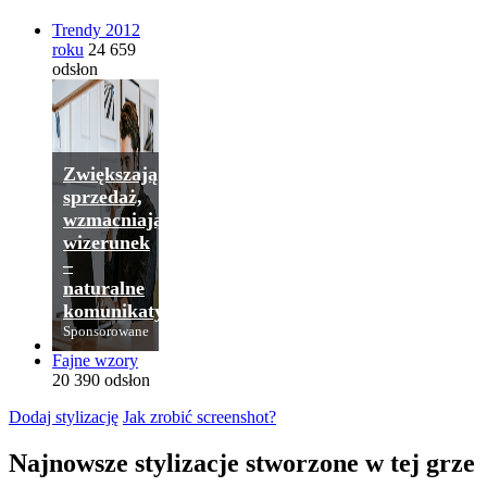
Trendy 2012
roku
24 659
odsłon
Zwiększają
sprzedaż,
wzmacniają
wizerunek
–
naturalne
komunikaty.
Sponsorowane
Fajne wzory
20 390 odsłon
Dodaj stylizację
Jak zrobić screenshot?
Najnowsze stylizacje stworzone w tej grze