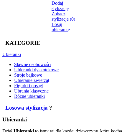
Dodaj
stylizację
Zobacz
stylizacje (0)
Losuj
ubierankę
KATEGORIE
Ubieranki
Sławne osobowości
Ubieranki dyskotekowe
Stroje bajkowe
Ubieranie zwierząt
Figurki i posągi
Ubrania klasyczne
Różne ubieranki
Losowa stylizacja
?
Ubieranki
Dział
Ubieranki
to istny raj dla każdej dziewczyny, która kocha