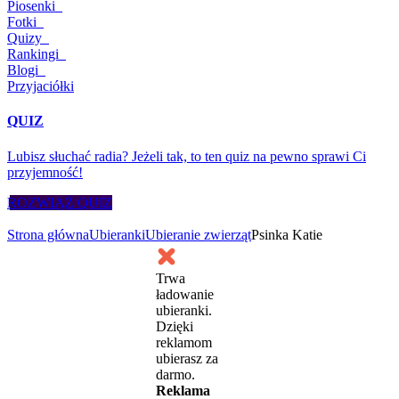
Piosenki
Fotki
Quizy
Rankingi
Blogi
Przyjaciółki
QUIZ
Lubisz słuchać radia? Jeżeli tak, to ten quiz na pewno sprawi Ci
przyjemność!
ROZWIĄŻ QUIZ
Strona główna
Ubieranki
Ubieranie zwierząt
Psinka Katie
Trwa
ładowanie
ubieranki.
Dzięki
reklamom
ubierasz za
darmo.
Reklama