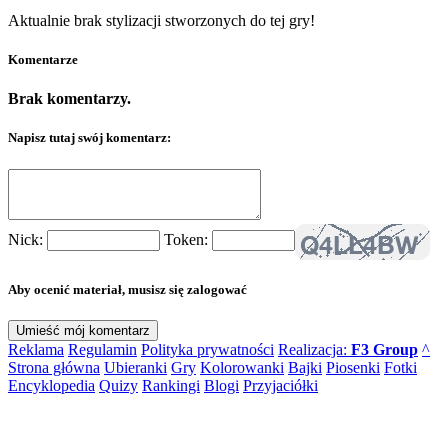
Aktualnie brak stylizacji stworzonych do tej gry!
Komentarze
Brak komentarzy.
Napisz tutaj swój komentarz:
Nick:
Token:
Aby ocenić materiał, musisz się zalogować
Reklama
Regulamin
Polityka prywatności
Realizacja:
F3 Group
^
Strona główna
Ubieranki
Gry
Kolorowanki
Bajki
Piosenki
Fotki
Encyklopedia
Quizy
Rankingi
Blogi
Przyjaciółki