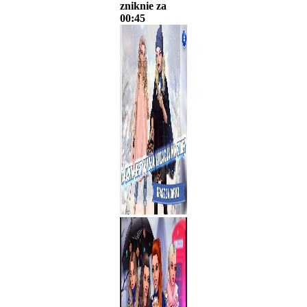
zniknie za
00:45