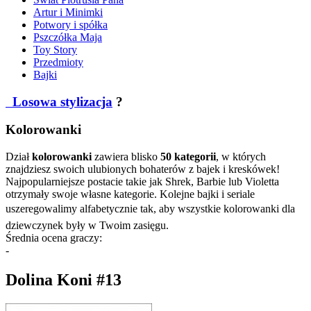
Artur i Minimki
Potwory i spółka
Pszczółka Maja
Toy Story
Przedmioty
Bajki
Losowa stylizacja
?
Kolorowanki
Dział
kolorowanki
zawiera blisko
50 kategorii
, w których
znajdziesz swoich ulubionych bohaterów z bajek i kreskówek!
Najpopularniejsze postacie takie jak Shrek, Barbie lub Violetta
otrzymały swoje własne kategorie. Kolejne bajki i seriale
uszeregowalimy alfabetycznie tak, aby wszystkie kolorowanki dla
dziewczynek były w Twoim zasięgu.
Średnia ocena graczy:
-
Dolina Koni #13