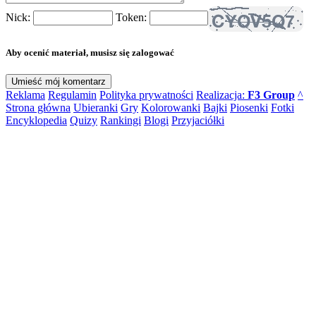
Nick:
Token:
Aby ocenić materiał, musisz się zalogować
Reklama
Regulamin
Polityka prywatności
Realizacja:
F3 Group
^
Strona główna
Ubieranki
Gry
Kolorowanki
Bajki
Piosenki
Fotki
Encyklopedia
Quizy
Rankingi
Blogi
Przyjaciółki