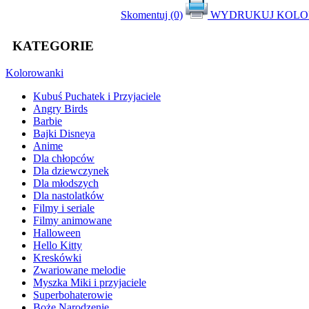
Skomentuj (0)
WYDRUKUJ KOL
KATEGORIE
Kolorowanki
Kubuś Puchatek i Przyjaciele
Angry Birds
Barbie
Bajki Disneya
Anime
Dla chłopców
Dla dziewczynek
Dla młodszych
Dla nastolatków
Filmy i seriale
Filmy animowane
Halloween
Hello Kitty
Kreskówki
Zwariowane melodie
Myszka Miki i przyjaciele
Superbohaterowie
Boże Narodzenie