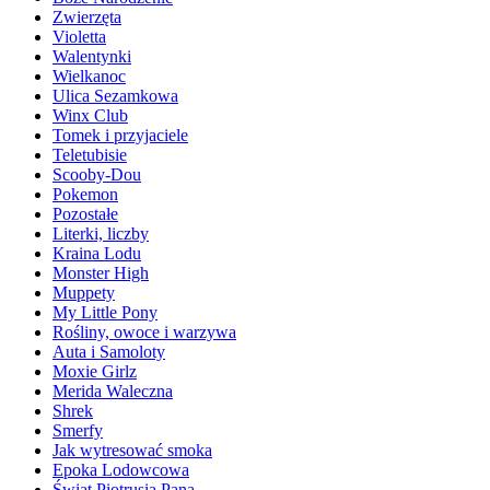
Zwierzęta
Violetta
Walentynki
Wielkanoc
Ulica Sezamkowa
Winx Club
Tomek i przyjaciele
Teletubisie
Scooby-Dou
Pokemon
Pozostałe
Literki, liczby
Kraina Lodu
Monster High
Muppety
My Little Pony
Rośliny, owoce i warzywa
Auta i Samoloty
Moxie Girlz
Merida Waleczna
Shrek
Smerfy
Jak wytresować smoka
Epoka Lodowcowa
Świat Piotrusia Pana