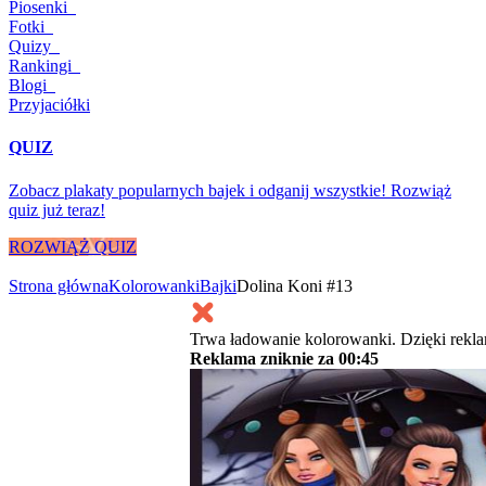
Piosenki
Fotki
Quizy
Rankingi
Blogi
Przyjaciółki
QUIZ
Zobacz plakaty popularnych bajek i odganij wszystkie! Rozwiąż
quiz już teraz!
ROZWIĄŻ QUIZ
Strona główna
Kolorowanki
Bajki
Dolina Koni #13
Trwa ładowanie kolorowanki. Dzięki rekl
Reklama zniknie za
00:45