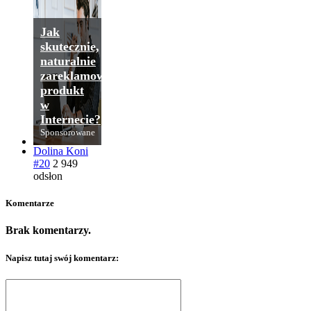
Jak
skutecznie,
naturalnie
zareklamować
produkt
w
Internecie?
Sponsorowane
Dolina Koni
#20
2 949
odsłon
Komentarze
Brak komentarzy.
Napisz tutaj swój komentarz: