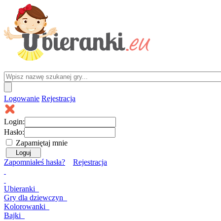
Logowanie
Rejestracja
Login:
Hasło:
Zapamiętaj mnie
Zapomniałeś hasła?
Rejestracja
Ubieranki
Gry
dla dziewczyn
Kolorowanki
Bajki